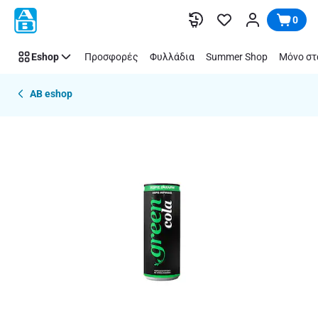
Παράλειψη
0
Eshop
Προσφορές
Φυλλάδια
Summer Shop
Μόνο στ
AB eshop