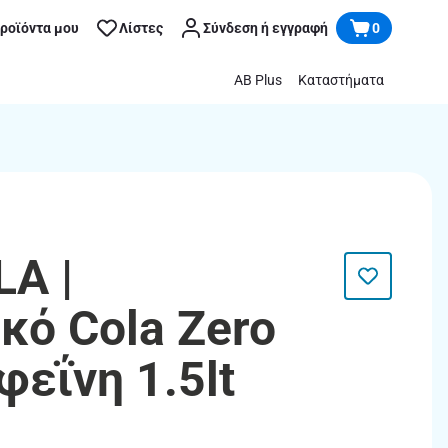
προϊόντα μου
Λίστες
Σύνδεση ή εγγραφή
0
AB Plus
Καταστήματα
A |
κό Cola Zero
εΐνη 1.5lt