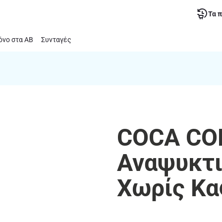
Τα 
νο στα ΑΒ
Συνταγές
COCA COL
Αναψυκτι
Χωρίς Καφ