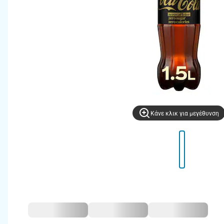
Kάνε κλικ για μεγέθυνση