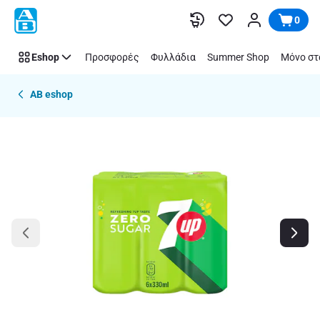
Παράλειψη
0
Eshop
Προσφορές
Φυλλάδια
Summer Shop
Μόνο στ
AB eshop