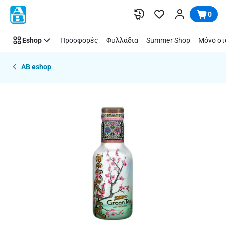
Παράλειψη
0
Eshop
Προσφορές
Φυλλάδια
Summer Shop
Μόνο στ
AB eshop