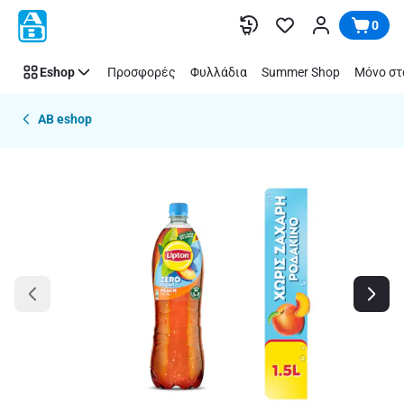
Παράλειψη
0
Eshop
Προσφορές
Φυλλάδια
Summer Shop
Μόνο στ
AB eshop