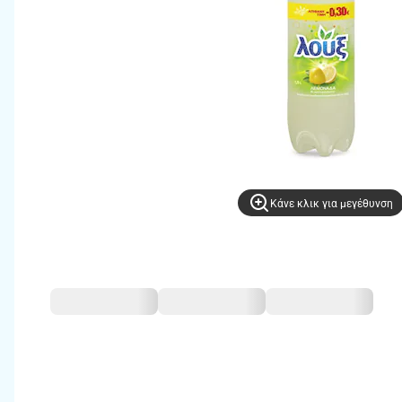
Kάνε κλικ για μεγέθυνση