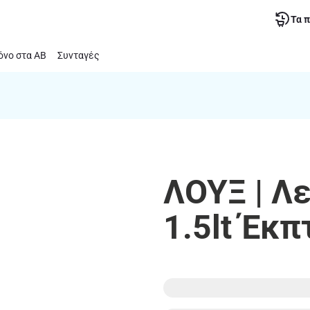
Τα 
νο στα ΑΒ
Συνταγές
ΛΟΥΞ | Λ
1.5lt Έκ