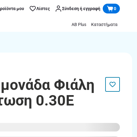
προϊόντα μου
Λίστες
Σύνδεση ή εγγραφή
0
AB Plus
Καταστήματα
εμονάδα Φιάλη
πτωση 0.30Ε