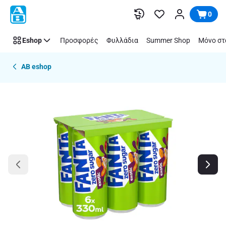
Παράλειψη
0
Eshop
Προσφορές
Φυλλάδια
Summer Shop
Μόνο στ
AB eshop