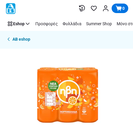
Παράλειψη
0
Eshop
Προσφορές
Φυλλάδια
Summer Shop
Μόνο στ
AB eshop