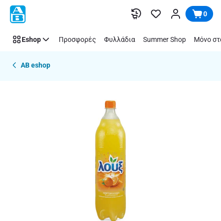
Παράλειψη
0
Eshop
Προσφορές
Φυλλάδια
Summer Shop
Μόνο στ
AB eshop