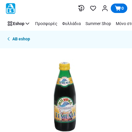
Παράλειψη
0
Eshop
Προσφορές
Φυλλάδια
Summer Shop
Μόνο στ
AB eshop