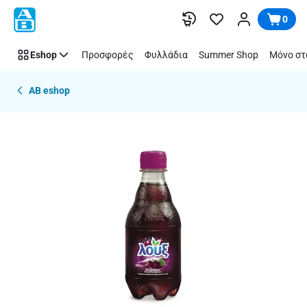
Παράλειψη
0
Eshop
Προσφορές
Φυλλάδια
Summer Shop
Μόνο στ
AB eshop