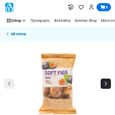
Παράλειψη
0
Eshop
Προσφορές
Φυλλάδια
Summer Shop
Μόνο στ
AB eshop