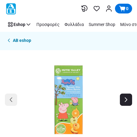
Παράλειψη
0
Eshop
Προσφορές
Φυλλάδια
Summer Shop
Μόνο στ
AB eshop