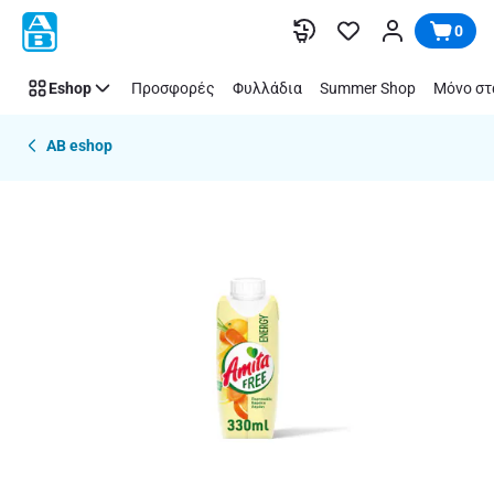
Παράλειψη
0
Eshop
Προσφορές
Φυλλάδια
Summer Shop
Μόνο στ
AB eshop