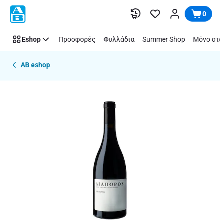
Παράλειψη
0
Eshop
Προσφορές
Φυλλάδια
Summer Shop
Μόνο στ
AB eshop