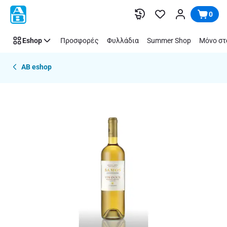
Παράλειψη
0
Eshop
Προσφορές
Φυλλάδια
Summer Shop
Μόνο στ
AB eshop