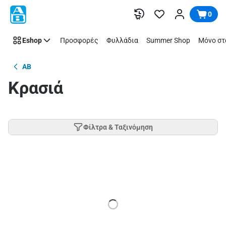
Παράλειψη
0
Eshop
Προσφορές
Φυλλάδια
Summer Shop
Μόνο στ
AB
Κρασιά
Φίλτρα & Ταξινόμηση