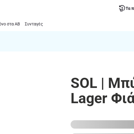
Τα 
νο στα ΑΒ
Συνταγές
SOL | Μπύ
Lager Φι