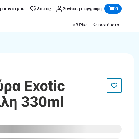
προϊόντα μου
Λίστες
Σύνδεση ή εγγραφή
0
AB Plus
Καταστήματα
ρα Exotic
άλη 330ml