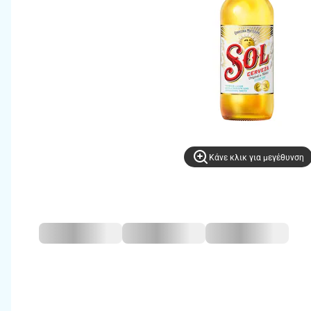
Kάνε κλικ για μεγέθυνση