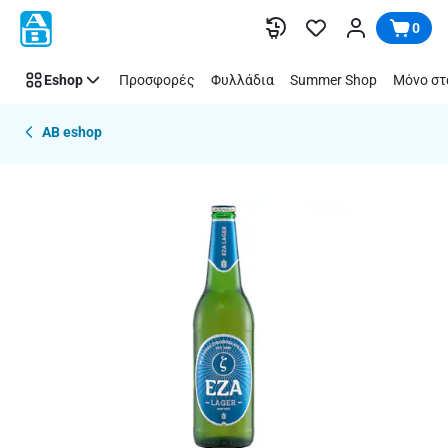
Παράλειψη
0
Eshop
Προσφορές
Φυλλάδια
Summer Shop
Μόνο στ
AB eshop