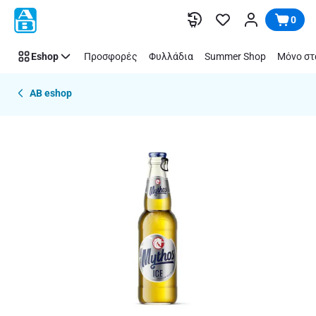
Παράλειψη
0
Eshop
Προσφορές
Φυλλάδια
Summer Shop
Μόνο στ
AB eshop