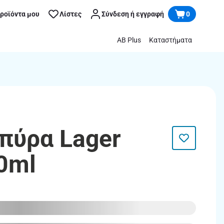
προϊόντα μου
Λίστες
Σύνδεση ή εγγραφή
0
AB Plus
Καταστήματα
πύρα Lager
0ml