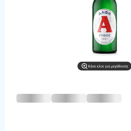
Kάνε κλικ για μεγέθυνση