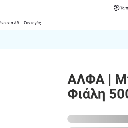
Τα 
νο στα ΑΒ
Συνταγές
ΑΛΦΑ | Μ
Φιάλη 50