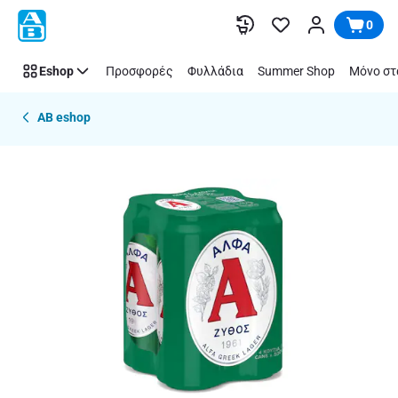
Παράλειψη
0
Eshop
Προσφορές
Φυλλάδια
Summer Shop
Μόνο στ
AB eshop