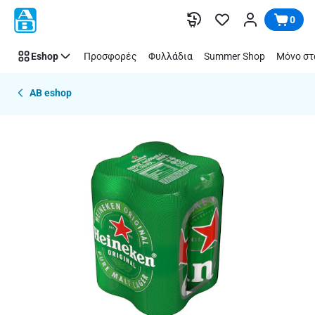
Παράλειψη
0
Eshop
Προσφορές
Φυλλάδια
Summer Shop
Μόνο στ
AB eshop