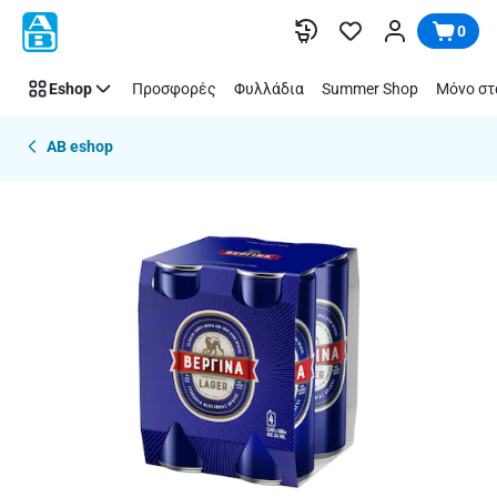
Παράλειψη
0
Eshop
Προσφορές
Φυλλάδια
Summer Shop
Μόνο στ
AB eshop