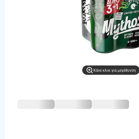
Kάνε κλικ για μεγέθυνση