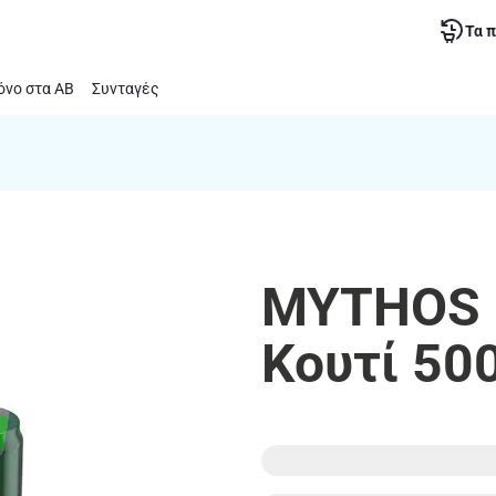
Τα 
νο στα ΑΒ
Συνταγές
MYTHOS |
Κουτί 50