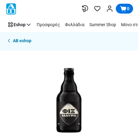
Παράλειψη
0
Eshop
Προσφορές
Φυλλάδια
Summer Shop
Μόνο στ
AB eshop