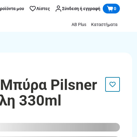
προϊόντα μου
Λίστες
Σύνδεση ή εγγραφή
0
AB Plus
Καταστήματα
Μπύρα Pilsner
άλη 330ml