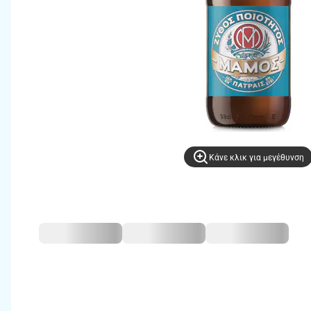
Kάνε κλικ για μεγέθυνση