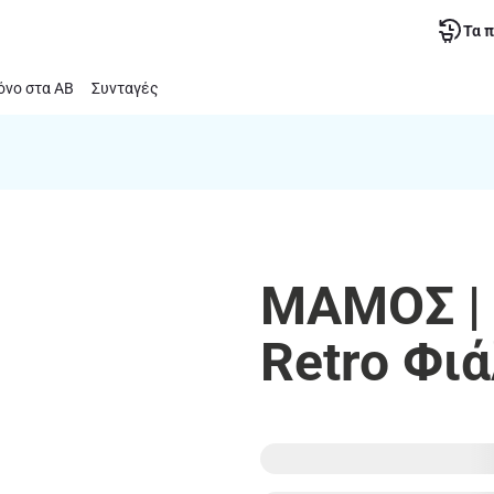
Τα 
νο στα ΑΒ
Συνταγές
ΜΑΜΟΣ | 
Retro Φι