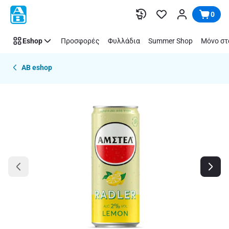
Παράλειψη
0
Eshop
Προσφορές
Φυλλάδια
Summer Shop
Μόνο στ
AB eshop