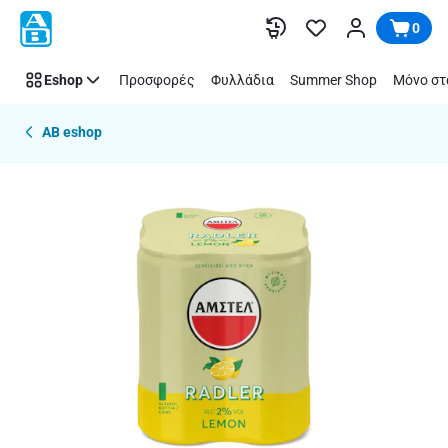
Παράλειψη
0
Eshop
Προσφορές
Φυλλάδια
Summer Shop
Μόνο στ
AB eshop