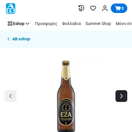
Παράλειψη
0
Eshop
Προσφορές
Φυλλάδια
Summer Shop
Μόνο στ
AB eshop