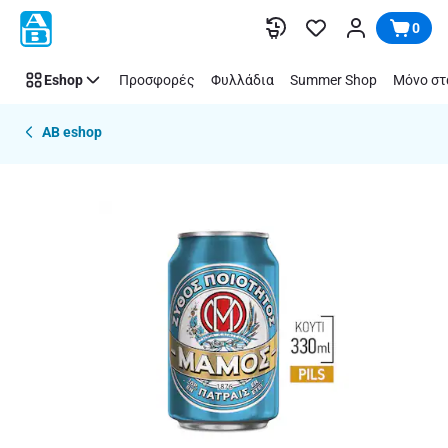
Παράλειψη
0
Eshop
Προσφορές
Φυλλάδια
Summer Shop
Μόνο στ
AB eshop