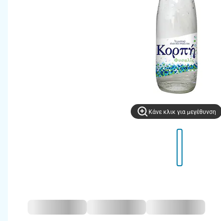
Kάνε κλικ για μεγέθυνση