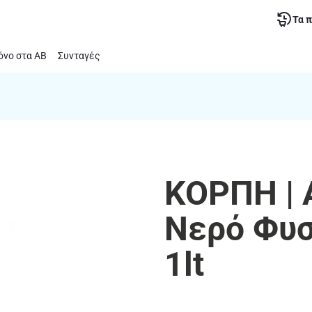
Τα 
νο στα ΑΒ
Συνταγές
ΚΟΡΠΗ | 
Νερό Φυσ
1lt