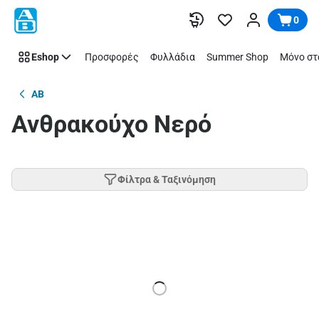
Παράλειψη
0
Eshop
Προσφορές
Φυλλάδια
Summer Shop
Μόνο στ
AB
Ανθρακούχο Νερό
Φίλτρα & Ταξινόμηση