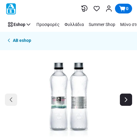
Παράλειψη
0
Eshop
Προσφορές
Φυλλάδια
Summer Shop
Μόνο στ
AB eshop