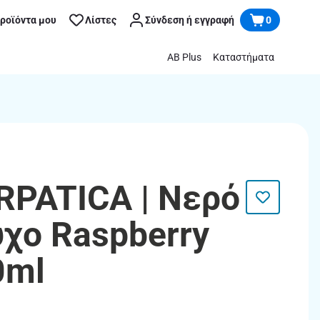
προϊόντα μου
Λίστες
Σύνδεση ή εγγραφή
0
AB Plus
Καταστήματα
PATICA | Νερό
χο Raspberry
0ml