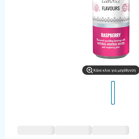
Kάνε κλικ για μεγέθυνση