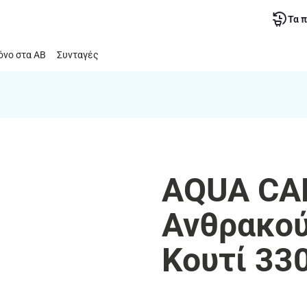
Τα 
νο στα ΑΒ
Συνταγές
AQUA CAR
Ανθρακού
Κουτί 33