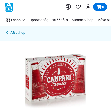
Παράλειψη
0
Eshop
Προσφορές
Φυλλάδια
Summer Shop
Μόνο στ
AB eshop