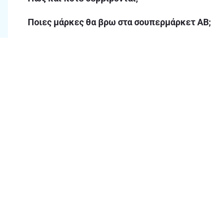
Ποιες μάρκες θα βρω στα σουπερμάρκετ ΑΒ;
Μπορώ να χρησιμοποιήσω λικέρ στη ζαχαροπλ
Με τι snacks ταιριάζει το απεριτίφ;
Τι άλλα ποτά θα βρω στα ΑΒ;
Γιατί να αγοράσω λικέρ και απεριτίφ από το ΑΒ
Θα βρω προσφορές σε λικέρ και απεριτίφ στο 
Chat & Συχνές ερωτήσεις
Ο
Ώρες λειτουργίας Chat 8.00πμ -
9.00μμ