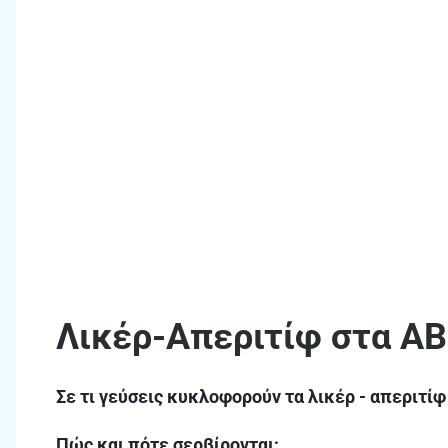
Λικέρ-Απεριτίφ στα ΑΒ
Σε τι γεύσεις κυκλοφορούν τα λικέρ - απεριτίφ
Πώς και πότε σερβίρονται;