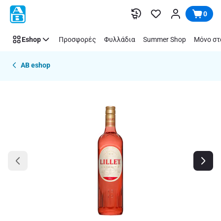
Παράλειψη
0
Eshop
Προσφορές
Φυλλάδια
Summer Shop
Μόνο στ
AB eshop