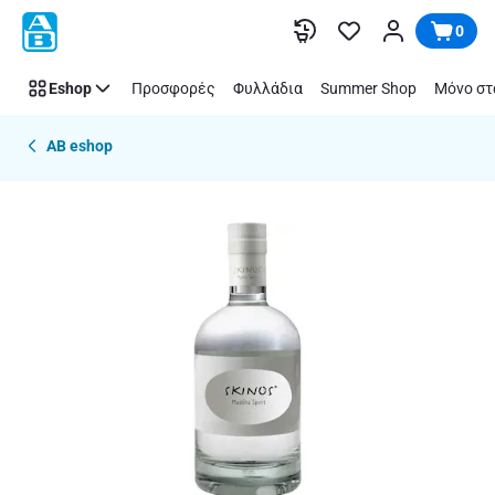
Παράλειψη
0
Eshop
Προσφορές
Φυλλάδια
Summer Shop
Μόνο στ
AB eshop