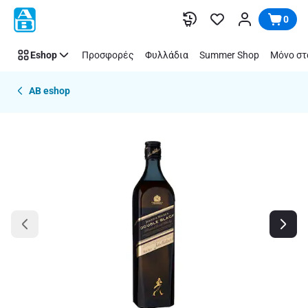
Παράλειψη
0
Eshop
Προσφορές
Φυλλάδια
Summer Shop
Μόνο στ
AB eshop