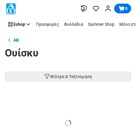
Παράλειψη
0
Eshop
Προσφορές
Φυλλάδια
Summer Shop
Μόνο στ
AB
Ουίσκυ
Φίλτρα & Ταξινόμηση