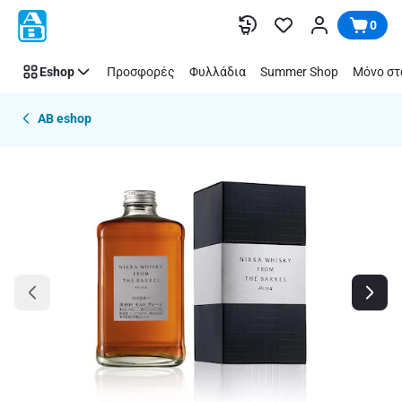
Παράλειψη
0
Eshop
Προσφορές
Φυλλάδια
Summer Shop
Μόνο στ
AB eshop