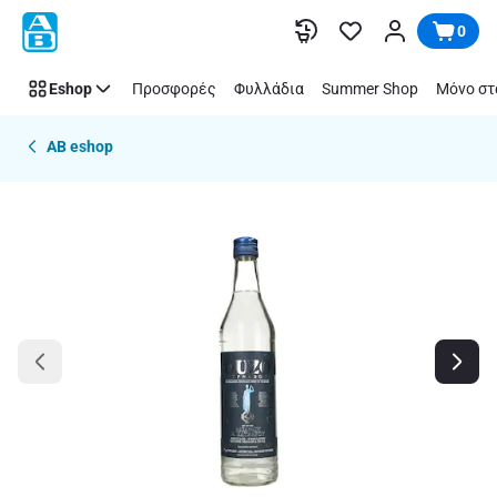
Παράλειψη
0
Eshop
Προσφορές
Φυλλάδια
Summer Shop
Μόνο στ
AB eshop