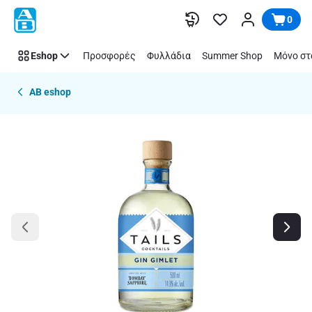
Παράλειψη
0
Eshop
Προσφορές
Φυλλάδια
Summer Shop
Μόνο στ
AB eshop