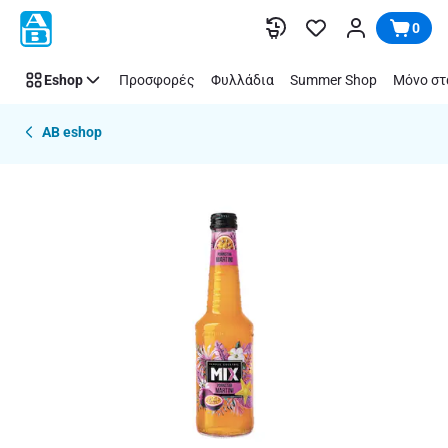
Παράλειψη
0
Eshop
Προσφορές
Φυλλάδια
Summer Shop
Μόνο στ
AB eshop