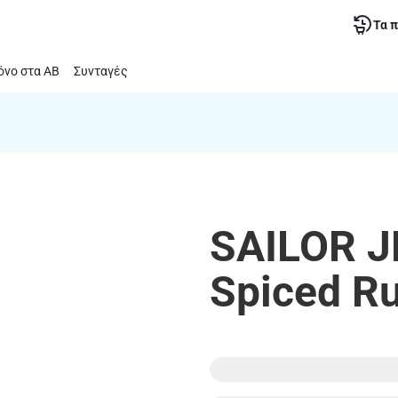
Τα 
νο στα ΑΒ
Συνταγές
SAILOR J
Spiced R