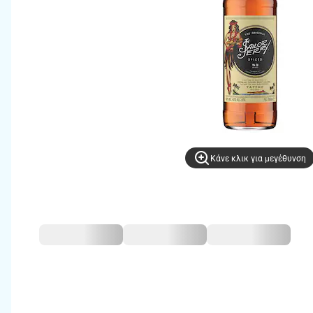
Kάνε κλικ για μεγέθυνση