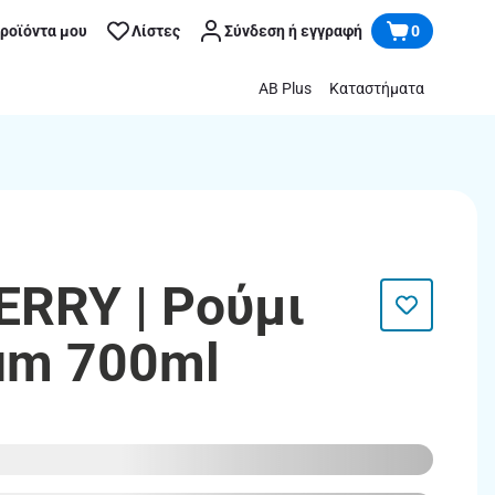
προϊόντα μου
Λίστες
Σύνδεση ή εγγραφή
0
AB Plus
Καταστήματα
ERRY | Ρούμι
um 700ml