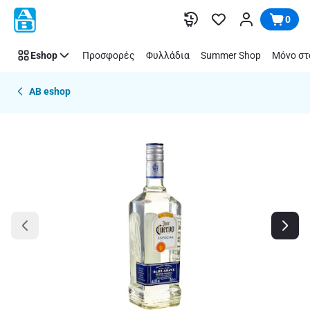
Παράλειψη
0
Eshop
Προσφορές
Φυλλάδια
Summer Shop
Μόνο στ
AB eshop