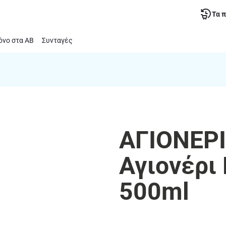
Τα 
νο στα ΑΒ
Συνταγές
ΑΓΙΟΝΕΡΙ
Αγιονέρ
500ml