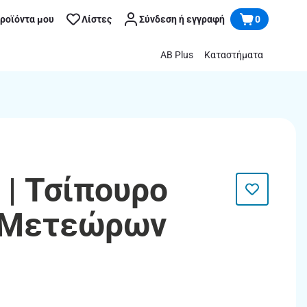
προϊόντα μου
Λίστες
Σύνδεση ή εγγραφή
0
AB Plus
Καταστήματα
 | Τσίπουρο
ι Μετεώρων