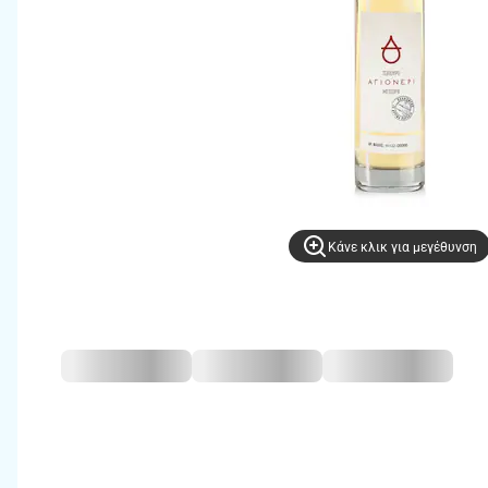
Kάνε κλικ για μεγέθυνση