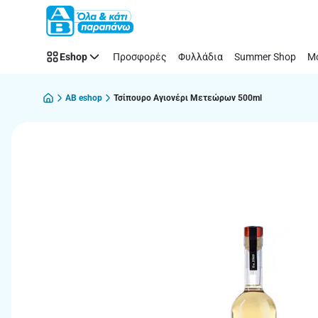
Παράλειψη
Eshop
Προσφορές
Φυλλάδια
Summer Shop
Μό
AB eshop
Τσίπουρο Αγιονέρι Μετεώρων 500ml