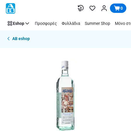
Παράλειψη
0
Eshop
Προσφορές
Φυλλάδια
Summer Shop
Μόνο στ
AB eshop