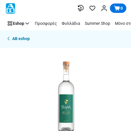
Παράλειψη
0
Eshop
Προσφορές
Φυλλάδια
Summer Shop
Μόνο στ
AB eshop